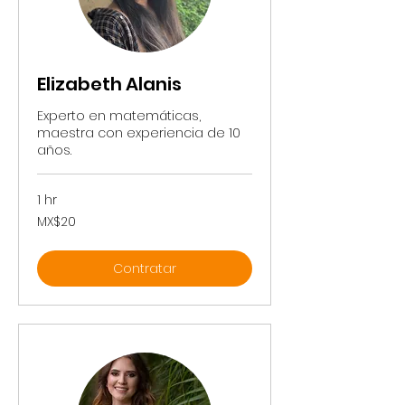
Elizabeth Alanis
Experto en matemáticas,
maestra con experiencia de 10
años.
1 hr
20
MX$20
Mexican
pesos
Contratar