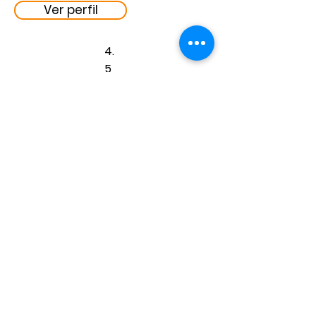
Ver perfil
4.
5
Ver perfil
Social networks
Business
Terms and Conditions
Teach with us
Register as a teacher