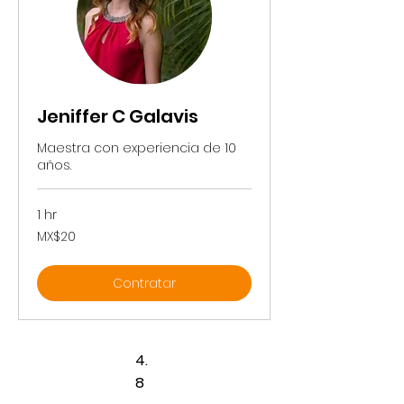
Jeniffer C Galavis
Maestra con experiencia de 10
años.
1 hr
20
MX$20
Mexican
pesos
Contratar
4.
8