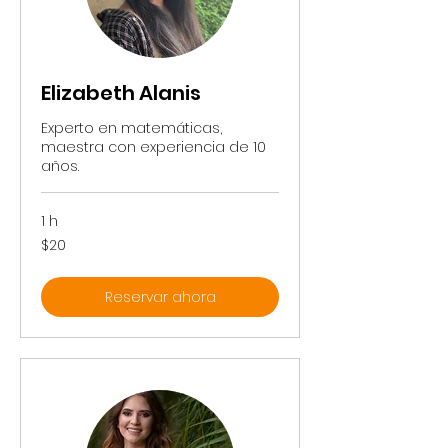
Elizabeth Alanis
Experto en matemáticas,
maestra con experiencia de 10
años.
1 h
20
$20
pesos
mexicanos
Reservar ahora