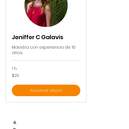
Jeniffer C Galavis
Maestra con experiencia de 10
años.
1 h
20
$20
pesos
mexicanos
Reservar ahora
4.