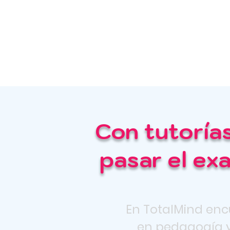
Con tutoría
pasar el ex
En TotalMind enc
en pedagogía y