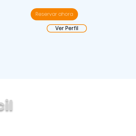
mexicanos
Reservar ahora
Ver Perfil
il