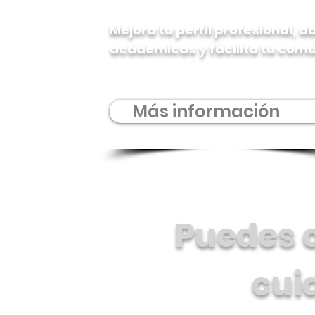
Mejora tu perfil profesional, 
acádemicas y fácilita tu comun
Más información
Puedes c
cui