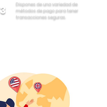
Dispones de una variedad de
3
métodos de pago para tener
transacciones seguras.