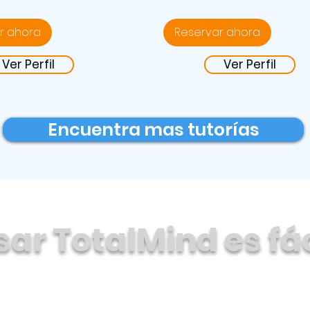
mexicanos
r ahora
Reservar ahora
Ver Perfil
Ver Perfil
Encuentra mas tutorías
sar TotalMind es fác