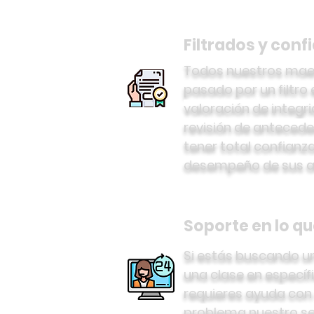
Filtrados y conf
Todos nuestros mae
pasado por un filtro 
valoración de integr
revisión de antecede
tener total confianz
desempeño de sus a
Soporte en lo qu
Si estás buscando u
una clase en específi
requieres ayuda con
problema nuestro ser