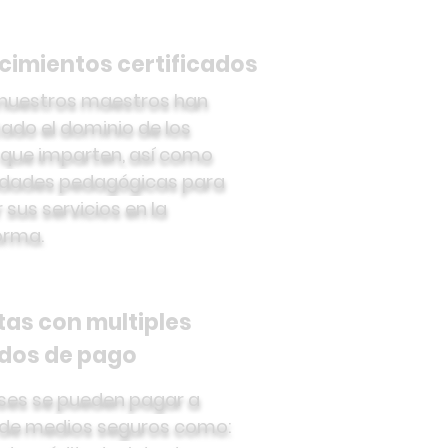
imientos certificados
nuestros maestros han
ado el dominio de los
que imparten, así como
dades pedagógicas para
 sus servicios en la
orma.
as con multiples
dos de pago
ases se pueden pagar a
 de medios seguros como: