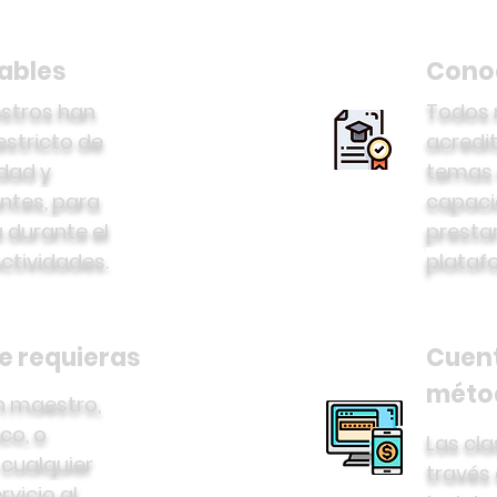
iables
Conoc
stros han
Todos 
estricto de
acredit
idad y
temas 
ntes, para
capaci
a durante el
prestar
ctividades.
plataf
e requieras
Cuent
méto
n maestro,
co, o
Las cl
 cualquier
través
vicio al