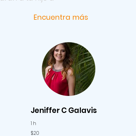
Encuentra más
Jeniffer C Galavis
1 h
20
$20
pesos