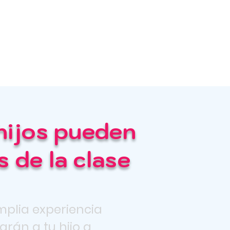
hijos pueden
 de la clase
mplia experiencia
rán a tu hijo a