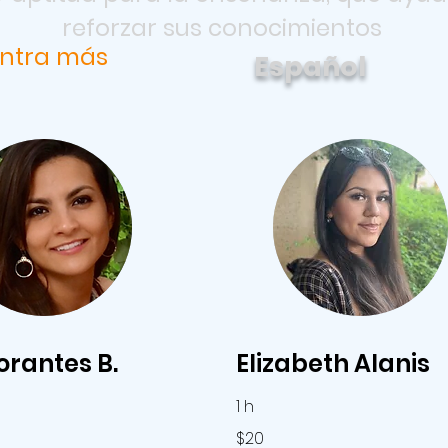
reforzar sus conocimientos
ntra más
Español
Dorantes B.
Elizabeth Alanis
1 h
20
$20
pesos