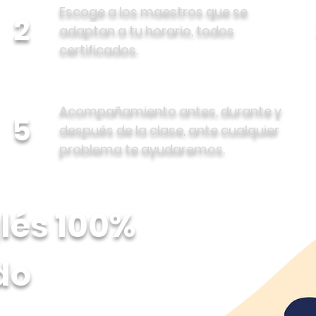
Escoge a los maestros que se
2
adaptan a tu horario, todos
certificados.
Acompañamiento antes, durante y
5
después de la clase, ante cualquier
problema te ayudaremos.
lés 100%
do