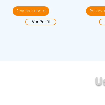
mexicanos
mexicanos
Reservar ahora
Reserva
Ver Perfil
U