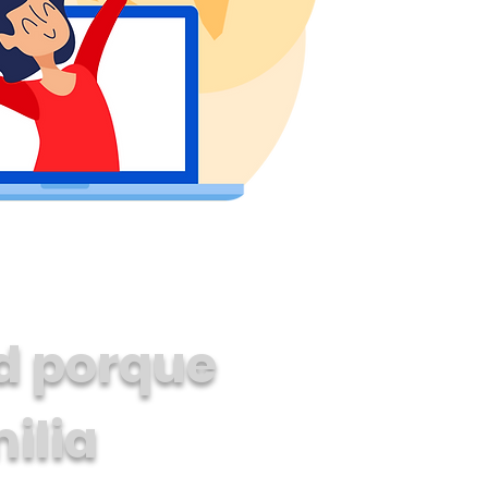
d porque
ilia