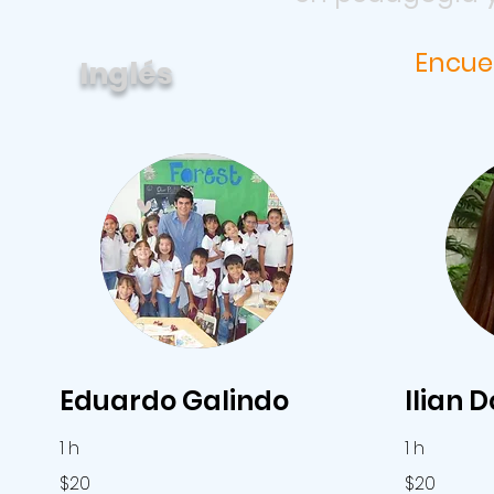
Encue
Inglés
Eduardo Galindo
Ilian 
1 h
1 h
20
20
$20
$20
pesos
pesos