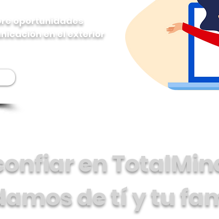
abre oportunidades
icación en el exterior
onfiar en TotalMin
damos de tí y tu fam