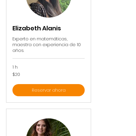
Elizabeth Alanis
Experto en matemáticas,
maestra con experiencia de 10
años.
1 h
20
$20
pesos
mexicanos
Reservar ahora