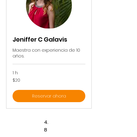
Jeniffer C Galavis
Maestra con experiencia de 10
años.
1 h
20
$20
pesos
mexicanos
Reservar ahora
4.
8