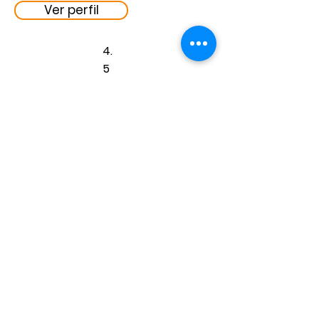
Ver perfil
4.
5
Ver perfil
Redes Sociales
Empresa
Términos y condiciones
Enseña con nosotros
Regístrate como maestro