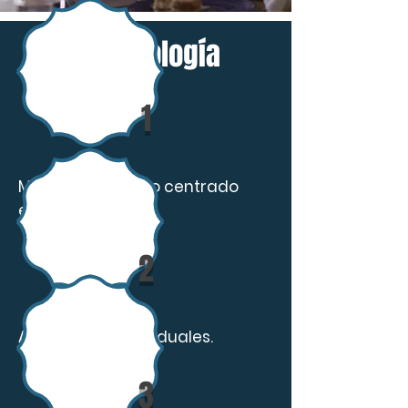
Metodología
1
Modelo educativo centrado
en el alumno.
2
Actividades individuales.
3